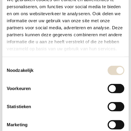
Schappen
personaliseren, om functies voor social media te bieden
Staanders
en om ons websiteverkeer te analyseren. Ook delen we
Plinten
informatie over uw gebruik van onze site met onze
partners voor social media, adverteren en analyse. Deze
Roedes
partners kunnen deze gegevens combineren met andere
Inschuifpanelen
informatie die u aan ze heeft verstrekt of die ze hebben
Pinnen
verzameld op basis van uw gebruik van hun services.
CD kastjes
Zwevende Schappen
Toestemmingsselectie
Noodzakelijk
CONTACT
Voorkeuren
Tweedehands Lundia Wageningen
Conventstraat 61
Statistieken
6701 GA Wageningen
M. 06 22939062
info@tweedehandslundiawageningen.nl
Marketing