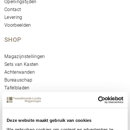
Openingstijden
Contact
Levering
Voorbeelden
SHOP
Magazijnstellingen
Sets van Kasten
Achterwanden
Bureauschap
Tafelbladen
Deuren
Diagonalen
Duoschappen
Ladenblokken
Deze website maakt gebruik van cookies
Losse lades
We gebruiken cookies om content en advertenties te