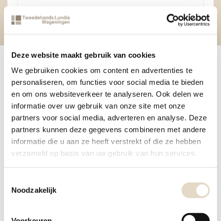
Deze website maakt gebruik van cookies
We gebruiken cookies om content en advertenties te
SITEMAP
personaliseren, om functies voor social media te bieden
en om ons websiteverkeer te analyseren. Ook delen we
Home
informatie over uw gebruik van onze site met onze
partners voor social media, adverteren en analyse. Deze
Onze winkel
partners kunnen deze gegevens combineren met andere
Inkoop
informatie die u aan ze heeft verstrekt of die ze hebben
Openingstijden
verzameld op basis van uw gebruik van hun services.
Contact
Levering
Toestemmingsselectie
Voorbeelden
Noodzakelijk
SHOP
Voorkeuren